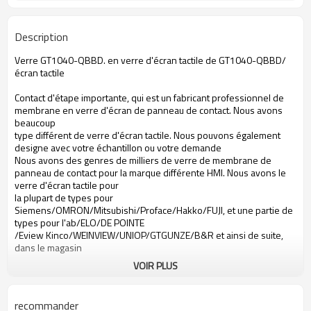
Description
Verre GT1040-QBBD. en verre d'écran tactile de GT1040-QBBD/
écran tactile
Contact d'étape importante, qui est un fabricant professionnel de
membrane en verre d'écran de panneau de contact. Nous avons
beaucoup
type différent de verre d'écran tactile. Nous pouvons également
designe avec votre échantillon ou votre demande
Nous avons des genres de milliers de verre de membrane de
panneau de contact pour la marque différente HMI. Nous avons le
verre d'écran tactile pour
la plupart de types pour
Siemens/OMRON/Mitsubishi/Proface/Hakko/FUJI, et une partie de
types pour l'ab/ELO/DE POINTE
/Eview Kinco/WEINVIEW/UNIOP/GTGUNZE/B&R et ainsi de suite,
dans le magasin
VOIR PLUS
Écran tactile de GT1040-QBBD
Écran tactile de Mitsubishi GT1040-QBBD
recommander
écran tactile GT1040-QBBD