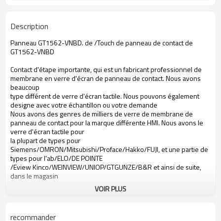
Description
Panneau GT1562-VNBD. de /Touch de panneau de contact de
GT1562-VNBD
Contact d'étape importante, qui est un fabricant professionnel de
membrane en verre d'écran de panneau de contact. Nous avons
beaucoup
type différent de verre d'écran tactile. Nous pouvons également
designe avec votre échantillon ou votre demande
Nous avons des genres de milliers de verre de membrane de
panneau de contact pour la marque différente HMI. Nous avons le
verre d'écran tactile pour
la plupart de types pour
Siemens/OMRON/Mitsubishi/Proface/Hakko/FUJI, et une partie de
types pour l'ab/ELO/DE POINTE
/Eview Kinco/WEINVIEW/UNIOP/GTGUNZE/B&R et ainsi de suite,
dans le magasin
VOIR PLUS
Écran tactile de GT1562-VNBD
Écran tactile de Mitsubishi GT1562-VNBD
écran tactile GT1562-VNBD
recommander
écran tactile Mitsubishi GT1562-VNBD