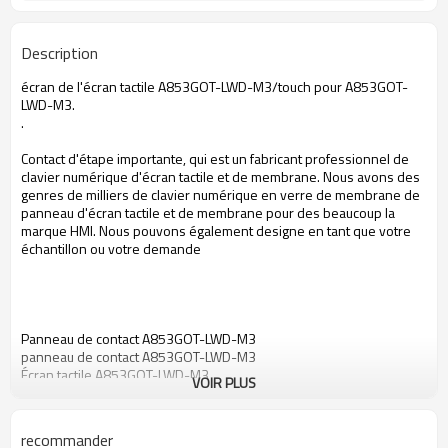
Description
écran de l'écran tactile A853GOT-LWD-M3/touch pour A853GOT-
LWD-M3.
.
Contact d'étape importante, qui est un fabricant professionnel de
clavier numérique d'écran tactile et de membrane. Nous avons des
genres de milliers de clavier numérique en verre de membrane de
panneau d'écran tactile et de membrane pour des beaucoup la
marque HMI. Nous pouvons également designe en tant que votre
échantillon ou votre demande
Panneau de contact A853GOT-LWD-M3
panneau de contact A853GOT-LWD-M3
Écran tactile A853GOT-LWD-M3
VOIR PLUS
écran tactile A853GOT-LWD-M3
Verre de l'écran tactile A853GOT-LWD-M3
verre A853GOT-LWD-M3 d'écran tactile
recommander
Membrane du contact A853GOT-LWD-M3