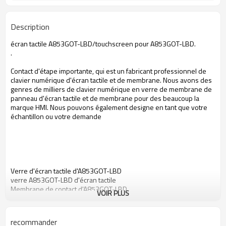
Description
écran tactile A853GOT-LBD/touchscreen pour A853GOT-LBD.
.
Contact d'étape importante, qui est un fabricant professionnel de
clavier numérique d'écran tactile et de membrane. Nous avons des
genres de milliers de clavier numérique en verre de membrane de
panneau d'écran tactile et de membrane pour des beaucoup la
marque HMI. Nous pouvons également designe en tant que votre
échantillon ou votre demande
Verre d'écran tactile d'A853GOT-LBD
verre A853GOT-LBD d'écran tactile
Membrane de contact d'A853GOT-LBD
VOIR PLUS
membrane A853GOT-LBD de contact
écran tactile pour A853GOT-LBD
panneau de contact pour A853GOT-LBD
recommander
écran tactile pour A853GOT-LBD