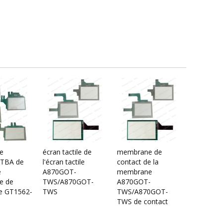
e
écran tactile de
membrane de
TBA de
l'écran tactile
contact de la
e
A870GOT-
membrane
e de
TWS/A870GOT-
A870GOT-
de GT1562-
TWS
TWS/A870GOT-
TWS de contact