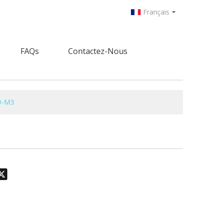
Français
FAQs
Contactez-Nous
D-M3
odon
hatsApp
X