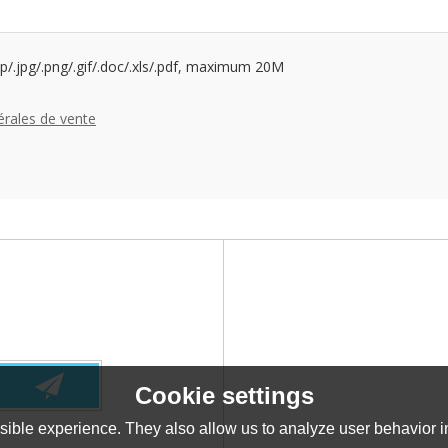
p/.jpg/.png/.gif/.doc/.xls/.pdf, maximum 20M
érales de vente
Cookie settings
ible experience. They also allow us to analyze user behavior in