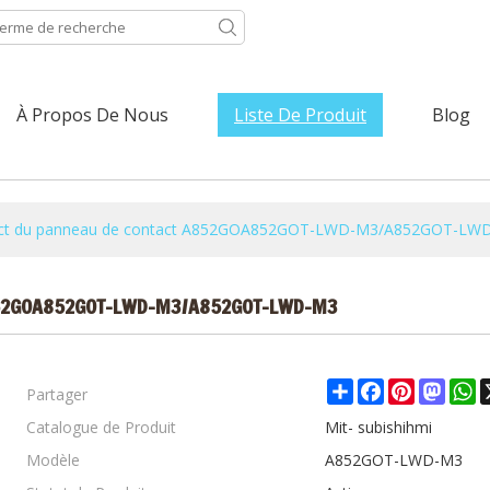
À Propos De Nous
Liste De Produit
Blog
act du panneau de contact A852GOA852GOT-LWD-M3/A852GOT-LW
A852GOA852GOT-LWD-M3/A852GOT-LWD-M3
Partager
Share
Facebook
Pinterest
Mast
W
Catalogue de Produit
Mit- subishihmi
Modèle
A852GOT-LWD-M3