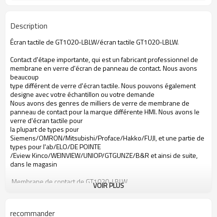
Description
Écran tactile de GT1020-LBLW/écran tactile GT1020-LBLW.
Contact d'étape importante, qui est un fabricant professionnel de
membrane en verre d'écran de panneau de contact. Nous avons
beaucoup
type différent de verre d'écran tactile. Nous pouvons également
designe avec votre échantillon ou votre demande
Nous avons des genres de milliers de verre de membrane de
panneau de contact pour la marque différente HMI. Nous avons le
verre d'écran tactile pour
la plupart de types pour
Siemens/OMRON/Mitsubishi/Proface/Hakko/FUJI, et une partie de
types pour l'ab/ELO/DE POINTE
/Eview Kinco/WEINVIEW/UNIOP/GTGUNZE/B&R et ainsi de suite,
dans le magasin
Membrane de contact de GT1020-LBLW
VOIR PLUS
Membrane de contact de Mitsubishi GT1020-LBLW
membrane GT1020-LBLW de contact
membrane Mitsubishi GT1020-LBLW de contact
recommander
écran tactile pour GT1020-LBLW