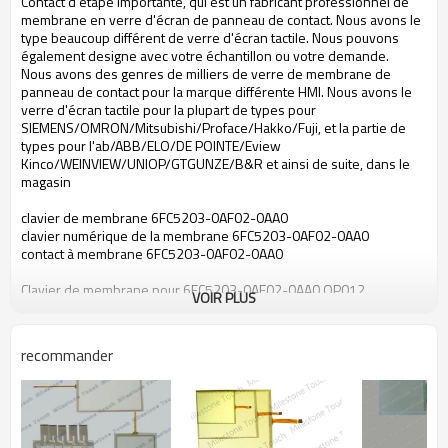
Contact d'étape importante, qui est un fabricant professionnel de
membrane en verre d'écran de panneau de contact. Nous avons le
type beaucoup différent de verre d'écran tactile. Nous pouvons
également designe avec votre échantillon ou votre demande.
Nous avons des genres de milliers de verre de membrane de
panneau de contact pour la marque différente HMI. Nous avons le
verre d'écran tactile pour la plupart de types pour
SIEMENS/OMRON/Mitsubishi/Proface/Hakko/Fuji, et la partie de
types pour l'ab/ABB/ELO/DE POINTE/Eview
Kinco/WEINVIEW/UNIOP/GTGUNZE/B&R et ainsi de suite, dans le
magasin
clavier de membrane 6FC5203-0AF02-0AA0
clavier numérique de la membrane 6FC5203-0AF02-0AA0
contact à membrane 6FC5203-0AF02-0AA0
Clavier de membrane pour 6FC5203-0AF02-0AA0 OP012
VOIR PLUS
Clavier numérique de membrane pour 6FC5203-0AF02-0AA0
OP012
Contact à membrane pour 6FC5203-0AF02-0AA0 OP012
recommander